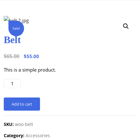
Sale!
Belt
$
65.00
$
55.00
This is a simple product.
Add to cart
SKU:
woo-belt
Category:
Accessories