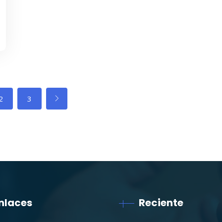
2
3
nlaces
Reciente