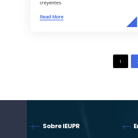
creyentes
Read More
1
Sobre IEUPR
E